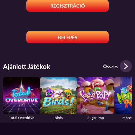
REGISZTRÁCIÓ
BELÉPÉS
Ajánlott Játékok
Összes
Total Overdrive
Birds
Sugar Pop
Monste