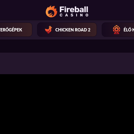
ERŐGÉPEK
CHICKEN ROAD 2
ÉLŐ 