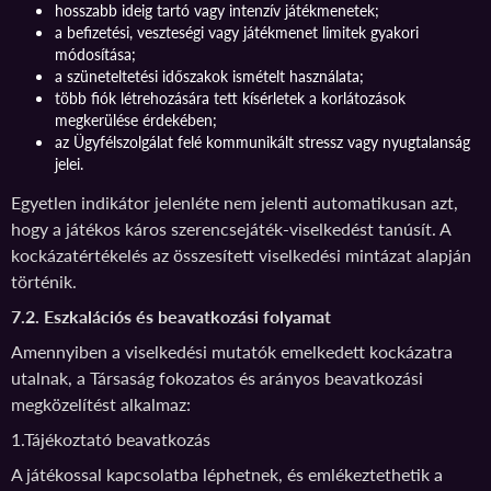
hosszabb ideig tartó vagy intenzív játékmenetek;
a befizetési, veszteségi vagy játékmenet limitek gyakori
módosítása;
a szüneteltetési időszakok ismételt használata;
több fiók létrehozására tett kísérletek a korlátozások
megkerülése érdekében;
az Ügyfélszolgálat felé kommunikált stressz vagy nyugtalanság
jelei.
Egyetlen indikátor jelenléte nem jelenti automatikusan azt,
hogy a játékos káros szerencsejáték-viselkedést tanúsít. A
kockázatértékelés az összesített viselkedési mintázat alapján
történik.
7.2. Eszkalációs és beavatkozási folyamat
Amennyiben a viselkedési mutatók emelkedett kockázatra
utalnak, a Társaság fokozatos és arányos beavatkozási
megközelítést alkalmaz:
1.Tájékoztató beavatkozás
A játékossal kapcsolatba léphetnek, és emlékeztethetik a