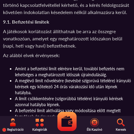
történő kapcsolatfelvétellel kérhető, és a kérés feldolgozását
követően indokolatlan késedelem nélkül alkalmazásra kerül.
9.1. Befizetési limitek
A játékosok korlátozást állíthatnak be arra az összegre
vonatkozóan, amelyet egy meghatározott időszakon belül
(napi, heti vagy havi) befizethetnek.
Az alábbi elvek érvényesek:
Amint a befizetési limit elérésre kerül, további befizetés nem
lehetséges a meghatározott időszak újraindulásáig.
A meglévő limit növelésére (kevésbé szigorúvá tételére) irányuló
kérések egy kötelező 24 órás várakozási idő után lépnek
hatályba.
A limit csökkentésére (szigorúbbá tételére) irányuló kérések
azonnal hatályba lépnek.
A befizetési limit aktiválása vagy módosítása előtt megtett
fogadások érvényesek maradnak.
A befizetési limitek kizárólag a bevezetés után történő új
Regisztráció
Kategóriák
Élő Kaszinó
Keresés