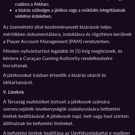
csalásra a fiókban;
a kizárás szükséges a játékos vagy a működés integritásának
védelme érdekében.
Az üzemeltető által kezdeményezett kizárások teljes
mértékben dokumentálásra, indoklásra és rögzítésre kerülnek
a Player Account Management (PAM) rendszerben.
Minden nyilvántartást legalább öt (5) évig megőriznek, és
kérésre a Curaçao Gaming Authority rendelkezésére
bocsátanak.
A játékosokat írásban értesítik a kizárás okáról és
időtartamáról.
9. Limitek
A Társaság eszközöket biztosít a játékosok számára
szerencsejáték-tevékenységük szabályozására befizetési
limitek beállításával. A játékosok napi, heti vagy havi szinten
állíthatnak be befizetési limiteket.
A befizetési limitek beállítása az Ügyfélszolgálattal e-mailben