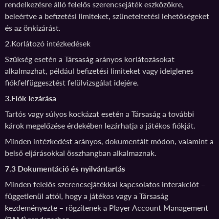
rendelkezésre álló felelős szerencsejáték eszközökre,
beleértve a befizetési limiteket, szüneteltetési lehetőségeket
és az önkizárást.
2.Korlátozó intézkedések
Szükség esetén a Társaság arányos korlátozásokat
alkalmazhat, például befizetési limiteket vagy ideiglenes
fiókfelfüggesztést felülvizsgálat idejére.
3.Fiók lezárása
Tartós vagy súlyos kockázat esetén a Társaság a további
károk megelőzése érdekében lezárhatja a játékos fiókját.
Minden intézkedést arányos, dokumentált módon, valamint a
belső eljárásokkal összhangban alkalmaznak.
7.3 Dokumentáció és nyilvántartás
Minden felelős szerencsejátékkal kapcsolatos interakciót –
függetlenül attól, hogy a játékos vagy a Társaság
kezdeményezte – rögzítenek a Player Account Management