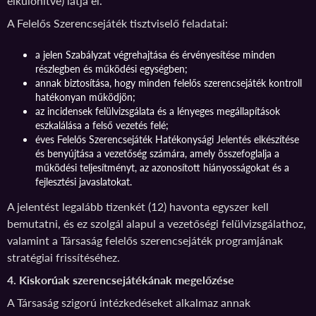
elkülönítve) látja el.
A Felelős Szerencsejáték tisztviselő feladatai:
a jelen Szabályzat végrehajtása és érvényesítése minden
részlegben és működési egységben;
annak biztosítása, hogy minden felelős szerencsejáték kontroll
hatékonyan működjön;
az incidensek felülvizsgálata és a lényeges megállapítások
eszkalálása a felső vezetés felé;
éves Felelős Szerencsejáték Hatékonysági Jelentés elkészítése
és benyújtása a vezetőség számára, amely összefoglalja a
működési teljesítményt, az azonosított hiányosságokat és a
fejlesztési javaslatokat.
A jelentést legalább tizenkét (12) havonta egyszer kell
bemutatni, és ez szolgál alapul a vezetőségi felülvizsgálathoz,
valamint a Társaság felelős szerencsejáték programjának
stratégiai frissítéséhez.
4. Kiskorúak szerencsejátékának megelőzése
A Társaság szigorú intézkedéseket alkalmaz annak