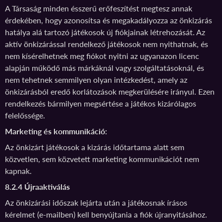
A Társaság minden ésszerű erőfeszítést megtesz annak
érdekében, hogy azonosítsa és megakadályozza az önkizárás
hatálya alá tartozó játékosok új fiókjainak létrehozását. Az
aktív önkizárással rendelkező játékosok nem nyithatnak, és
nem kísérelhetnek meg fiókot nyitni az ugyanazon licenc
alapján működő más márkáknál vagy szolgáltatásoknál, és
nem tehetnek semmilyen olyan intézkedést, amely az
önkizárásból eredő korlátozások megkerülésére irányul. Ezen
rendelkezés bármilyen megsértése a játékos kizárólagos
felelőssége.
Marketing és kommunikáció:
Az önkizárt játékosok a kizárás időtartama alatt sem
közvetlen, sem közvetett marketing kommunikációt nem
kapnak.
8.2.4 Újraaktiválás
Az önkizárási időszak lejárta után a játékosnak írásos
kérelmet (e-mailben) kell benyújtania a fiók újranyitásához.