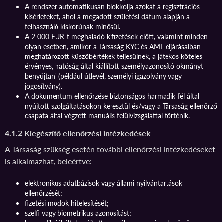
A rendszer automatikusan blokkolja azokat a regisztrációs
kísérleteket, ahol a megadott születési dátum alapján a
felhasználó kiskorúnak minősül.
A 2 000 EUR-t meghaladó kifizetések előtt, valamint minden
olyan esetben, amikor a Társaság KYC és AML eljárásaiban
meghatározott küszöbértékek teljesülnek, a játékos köteles
érvényes, hatóság által kiállított személyazonosító okmányt
benyújtani (például útlevél, személyi igazolvány vagy
jogosítvány).
A dokumentum ellenőrzése biztonságos harmadik fél által
nyújtott szolgáltatásokon keresztül és/vagy a Társaság ellenőrző
csapata által végzett manuális felülvizsgálattal történik.
4.1.2 Kiegészítő ellenőrzési intézkedések
A Társaság szükség esetén további ellenőrzési intézkedéseket
is alkalmazhat, beleértve:
elektronikus adatbázisok vagy állami nyilvántartások
ellenőrzését;
fizetési módok hitelesítését;
szelfi vagy biometrikus azonosítást;