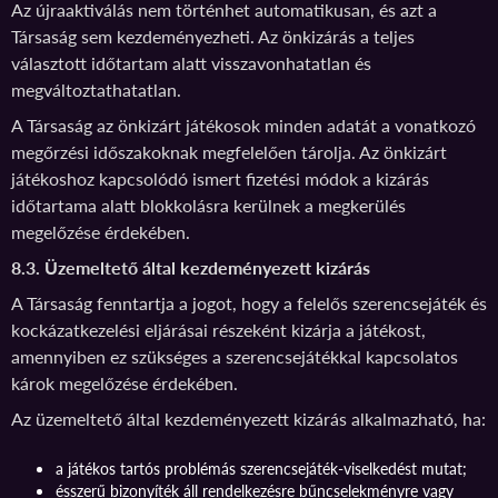
Az újraaktiválás nem történhet automatikusan, és azt a
Társaság sem kezdeményezheti. Az önkizárás a teljes
választott időtartam alatt visszavonhatatlan és
megváltoztathatatlan.
A Társaság az önkizárt játékosok minden adatát a vonatkozó
megőrzési időszakoknak megfelelően tárolja. Az önkizárt
játékoshoz kapcsolódó ismert fizetési módok a kizárás
időtartama alatt blokkolásra kerülnek a megkerülés
megelőzése érdekében.
8.3. Üzemeltető által kezdeményezett kizárás
A Társaság fenntartja a jogot, hogy a felelős szerencsejáték és
kockázatkezelési eljárásai részeként kizárja a játékost,
amennyiben ez szükséges a szerencsejátékkal kapcsolatos
károk megelőzése érdekében.
Az üzemeltető által kezdeményezett kizárás alkalmazható, ha:
a játékos tartós problémás szerencsejáték-viselkedést mutat;
ésszerű bizonyíték áll rendelkezésre bűncselekményre vagy