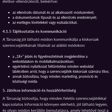
életkor-ellenőrzésről, beleértve:
az ellenőrzés dátumát és az alkalmazott módszereket;
a dokumentumok típusát és az ellenőrzés eredményeit;
az esetleges kivételeket vagy eszkalációkat.
4.1.5 Tájékoztatás és kommunikáció
A Társaság jól látható módon kommunikálja a kiskorúak
szerencsejátékának tilalmát az alábbi módokon:
a „18+” jelzés és figyelmeztetések megjelenítése a
weboldalakon és mobilalkalmazásokban;
egyértelmű nyilatkozat feltüntetése minden weboldal
láblécében arról, hogy a szerencsejáték kiskorúak számára tilos;
annak biztosítása, hogy minden marketing, promóció és
közösségi média
5. Játékos információ és hozzáférhetőség
A Társaság biztosítja, hogy minden felelős szerencsejátékkal
kapcsolatos információ könnyen elérhető, jól látható legyen,
és olyan módon kerüljön bemutatásra, amely lehetővé teszi a