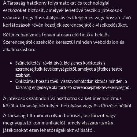
A Társaság hatékony folyamatokat és technológiai
eszközöket biztosít, amelyek lehetővé teszik a játékosok
számára, hogy önszabályozás és ideiglenes vagy hosszú távú
korlátozások révén kezeljék szerencsejáték-viselkedésüket.
Két mechanizmus folyamatosan elérhető a Felelős
Szerencsejáték szekción keresztül minden weboldalon és
alkalmazásban:
Szüneteltetés: rövid távú, ideiglenes korlátozás a
szerencsejáték-tevékenységektől, amelyet a játékos testre
szabhat.
Önkizárás: hosszú távú, visszavonhatatlan kizárás minden, a
Társaság engedélye alá tartozó szerencsejáték-tevékenységből.
A játékosok szabadon választhatnak a két mechanizmus
közül a Társaság bármilyen befolyása vagy ösztönzése nélkül.
A Társaság tilt minden olyan bónuszt, ösztönzőt vagy
megnyugtató kommunikációt, amely visszatartaná a
játékosokat ezen lehetőségek aktiválásától.