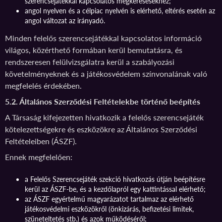
szerencsejátékkal kapcsolatos megkeresésekhez;
angol nyelven és a célpiac nyelvén is elérhető, eltérés esetén az
angol változat az irányadó.
Minden felelős szerencsejátékkal kapcsolatos információ
világos, közérthető formában kerül bemutatásra, és
rendszeresen felülvizsgálatra kerül a szabályozási
követelményeknek és a játékosvédelem színvonalának való
megfelelés érdekében.
5.2. Általános Szerződési Feltételekbe történő beépítés
A Társaság kifejezetten hivatkozik a felelős szerencsejáték
kötelezettségekre és eszközökre az Általános Szerződési
Feltételeiben (ÁSZF).
Ennek megfelelően:
a Felelős Szerencsejáték szekció hivatkozás útján beépítésre
kerül az ÁSZF-be, és a kezdőlapról egy kattintással elérhető;
az ÁSZF egyértelmű magyarázatot tartalmaz az elérhető
játékosvédelmi eszközökről (önkizárás, befizetési limitek,
szüneteltetés stb.) és azok működéséről;