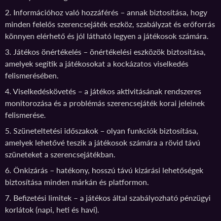
2. Információhoz való hozzáférés – annak biztosítása, hogy
minden felelős szerencsejáték eszköz, szabályzat és erőforrás
könnyen elérhető és jól látható legyen a játékosok számára.
3. Játékos önértékelés – önértékelési eszközök biztosítása,
amelyek segítik a játékosokat a kockázatos viselkedés
felismerésében.
4. Viselkedéskövetés – a játékos aktivitásának rendszeres
monitorozása és a problémás szerencsejáték korai jeleinek
felismerése.
5. Szüneteltetési időszakok – olyan funkciók biztosítása,
amelyek lehetővé teszik a játékosok számára a rövid távú
szüneteket a szerencsejátékban.
6. Önkizárás – hatékony, hosszú távú kizárási lehetőségek
biztosítása minden márkán és platformon.
7. Befizetési limitek – a játékos által szabályozható pénzügyi
korlátok (napi, heti és havi).