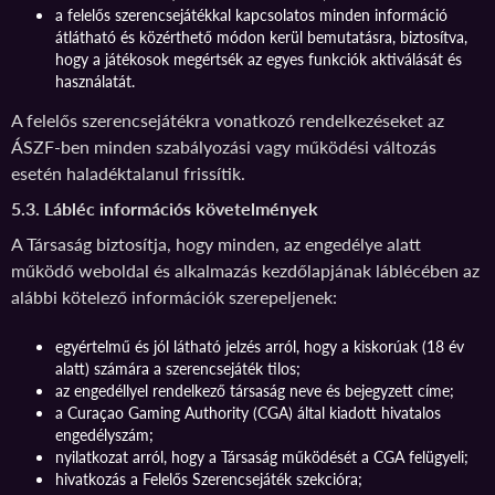
a felelős szerencsejátékkal kapcsolatos minden információ
átlátható és közérthető módon kerül bemutatásra, biztosítva,
hogy a játékosok megértsék az egyes funkciók aktiválását és
használatát.
A felelős szerencsejátékra vonatkozó rendelkezéseket az
ÁSZF-ben minden szabályozási vagy működési változás
esetén haladéktalanul frissítik.
5.3. Lábléc információs követelmények
A Társaság biztosítja, hogy minden, az engedélye alatt
működő weboldal és alkalmazás kezdőlapjának láblécében az
alábbi kötelező információk szerepeljenek:
egyértelmű és jól látható jelzés arról, hogy a kiskorúak (18 év
alatt) számára a szerencsejáték tilos;
az engedéllyel rendelkező társaság neve és bejegyzett címe;
a Curaçao Gaming Authority (CGA) által kiadott hivatalos
engedélyszám;
nyilatkozat arról, hogy a Társaság működését a CGA felügyeli;
hivatkozás a Felelős Szerencsejáték szekcióra;