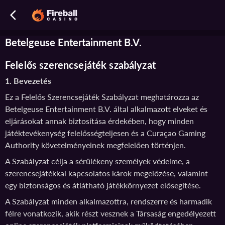
arrow_back_ios
Betelgeuse Entertainment B.V.
Felelős szerencsejáték szabályzat
1. Bevezetés
Ez a Felelős Szerencsejáték Szabályzat meghatározza az
Betelgeuse Entertainment B.V. által alkalmazott elveket és
eljárásokat annak biztosítása érdekében, hogy minden
játéktevékenység felelősségteljesen és a Curaçao Gaming
Authority követelményeinek megfelelően történjen.
A Szabályzat célja a sérülékeny személyek védelme, a
szerencsejátékkal kapcsolatos károk megelőzése, valamint
egy biztonságos és átlátható játékkörnyezet elősegítése.
A Szabályzat minden alkalmazottra, rendszerre és harmadik
félre vonatkozik, akik részt vesznek a Társaság engedélyezett