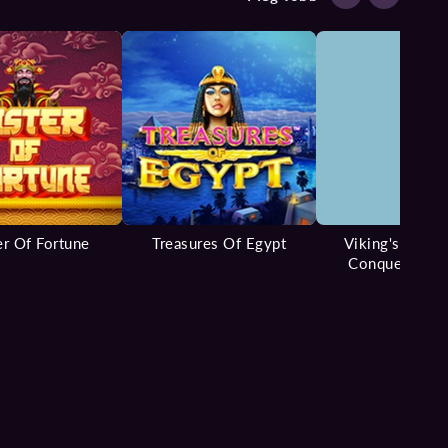
r Of Fortune
Treasures Of Egypt
Viking's Chess
Conqueror's 