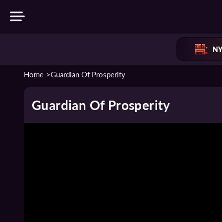
NY
Home
Guardian Of Prosperity
Guardian Of Prosperity