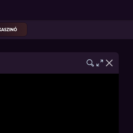
KASZINÓ