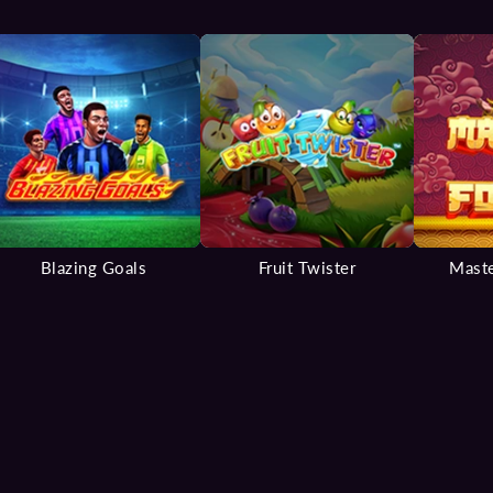
Blazing Goals
Fruit Twister
Maste