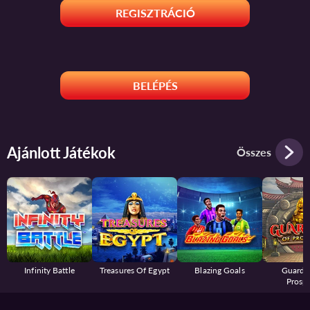
REGISZTRÁCIÓ
BELÉPÉS
Ajánlott Játékok
Összes
Infinity Battle
Treasures Of Egypt
Blazing Goals
Guardi
Prospe