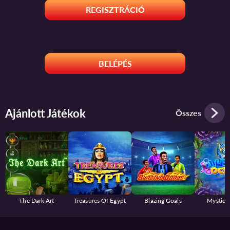
REGISZTRÁCIÓ
BELÉPÉS
Ajánlott Játékok
Összes
The Dark Art
Treasures Of Egypt
Blazing Goals
Mystic 