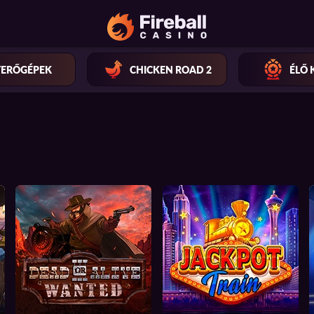
ERŐGÉPEK
CHICKEN ROAD 2
ÉLŐ 