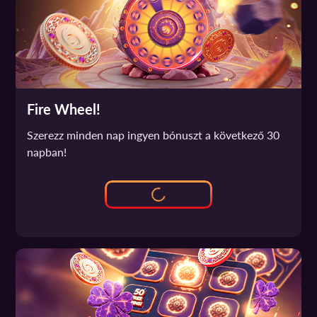
Fire Wheel!
Szerezz minden nap ingyen bónuszt a következő 30
napban!