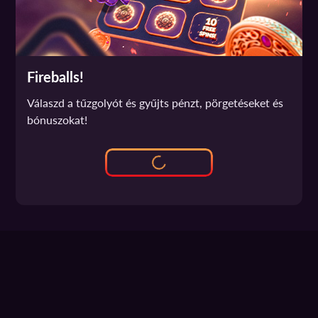
Fireballs!
Válaszd a tűzgolyót és gyűjts pénzt, pörgetéseket és
bónuszokat!