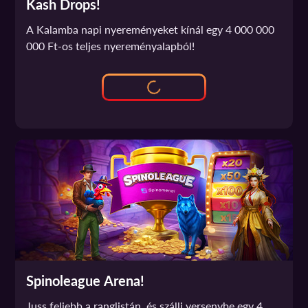
Kash Drops!
A Kalamba napi nyereményeket kínál egy 4 000 000
000 Ft-os teljes nyereményalapból!
Spinoleague Arena!
Juss feljebb a ranglistán, és szállj versenybe egy 4