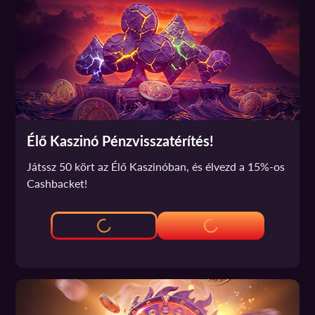
Élő Kaszinó Pénzvisszatérítés!
Játssz 50 kört az Élő Kaszinóban, és élvezd a 15%-os
Cashbacket!