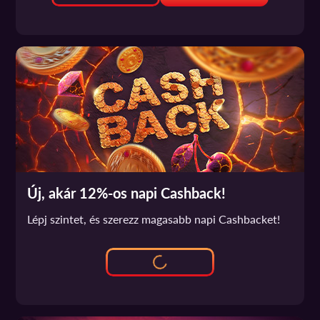
Új, akár 12%-os napi Cashback!
Lépj szintet, és szerezz magasabb napi Cashbacket!