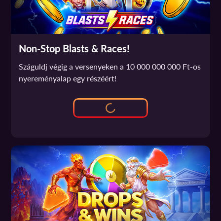
Non-Stop Blasts & Races!
Száguldj végig a versenyeken a 10 000 000 000 Ft-os
nyereményalap egy részéért!