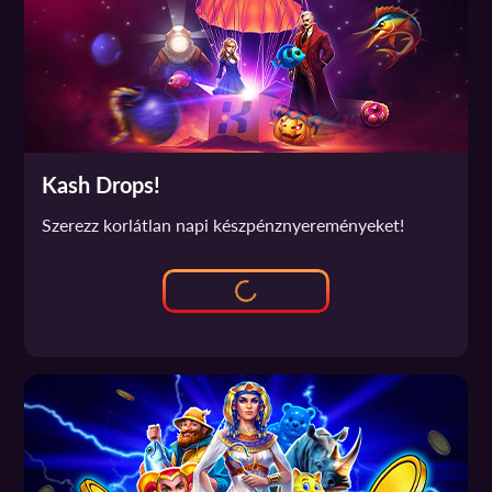
Kash Drops!
Szerezz korlátlan napi készpénznyereményeket!