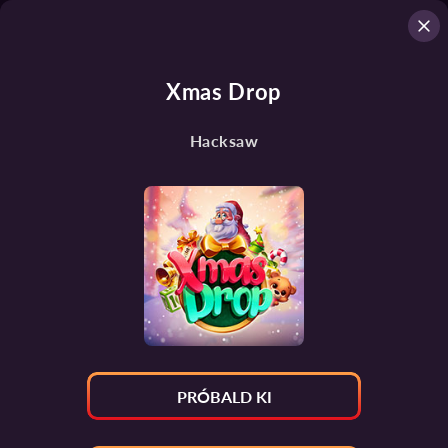
Xmas Drop
Hacksaw
PRÓBALD KI