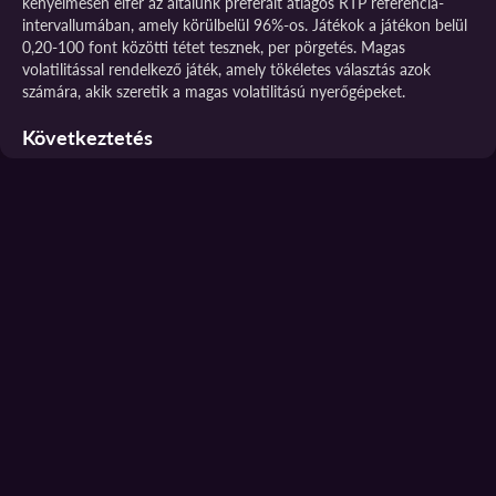
kényelmesen elfér az általunk preferált átlagos RTP referencia-
intervallumában, amely körülbelül 96%-os. Játékok a játékon belül
0,20-100 font közötti tétet tesznek, per pörgetés. Magas
volatilitással rendelkező játék, amely tökéletes választás azok
számára, akik szeretik a magas volatilitású nyerőgépeket.
Következtetés
Regisztráció
Kategóriák
Élő Kaszinó
Keresés
A kutyabarátoknak és a matekrajongóknak egyaránt a The Dog
House Multihold a legjobb választás. Fantasztikus bónusz
funkciókkal, ellenállhatatlan kialakítással és magas volatilitással ez
a játék órákig tartó szórakozást és rengeteg lehetőséget kínál a
nagy nyeremények megszerzésére.
Magyar
arrow_forward_ios
Rólunk
Általános Szerződési Feltételek
Ajánlott Játékok
Összes
GYIK
Adatvédelem
Felelős Játék