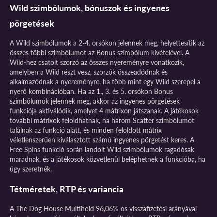
Wild szimbólumok, bónuszok és ingyenes
pörgetések
A Wild szimbólumok a 2-4. orsókon jelennek meg, helyettesítik az
összes többi szimbólumot az Bonus szimbólum kivételével. A
Wild-hez csatolt szorzó az összes nyereményre vonatkozik,
amelyben a Wild részt vesz, szorzók összeadódnak és
alkalmazódnak a nyereményre, ha több mint egy Wild szerepel a
nyerő kombinációban. Ha az 1., 3. és 5. orsókon Bonus
szimbólumok jelennek meg, akkor az ingyenes pörgetések
funkciója aktiválódik, amelyet 4 mátrixon játszanak. A játékosok
további mátrixok feloldhatnak, ha három Scatter szimbólumot
találnak az funkció alatt, és minden feloldott mátrix
véletlenszerűen kiválasztott számú ingyenes pörgetést keres. A
Free Spins funkció során landolt Wild szimbólumok ragadósak
maradnak, és a játékosok közvetlenül beléphetnek a funkcióba, ha
úgy szeretnék.
Tétméretek, RTP és variancia
A The Dog House Multihold 96,06%-os visszafizetési arányával