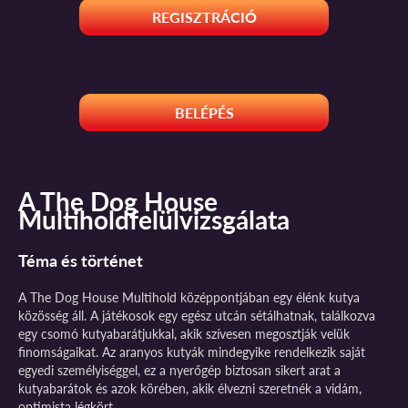
REGISZTRÁCIÓ
BELÉPÉS
A The Dog House
Multiholdfelülvizsgálata
Téma és történet
A The Dog House Multihold középpontjában egy élénk kutya
közösség áll. A játékosok egy egész utcán sétálhatnak, találkozva
egy csomó kutyabarátjukkal, akik szívesen megosztják velük
finomságaikat. Az aranyos kutyák mindegyike rendelkezik saját
egyedi személyiséggel, ez a nyerőgép biztosan sikert arat a
kutyabarátok és azok körében, akik élvezni szeretnék a vidám,
optimista légkört.