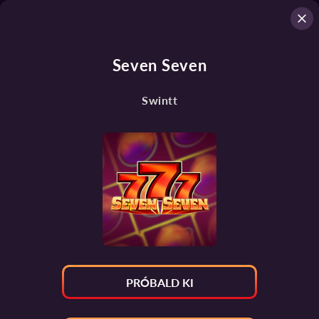
Seven Seven
Swintt
PRÓBALD KI