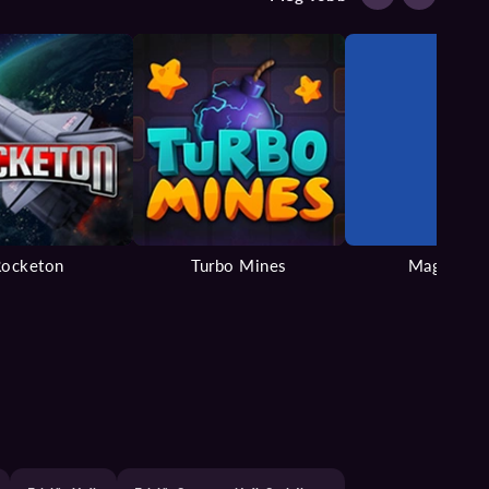
ocketon
Turbo Mines
Magic Dic