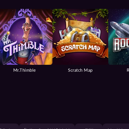
Mr.Thimble
Scratch Map
R