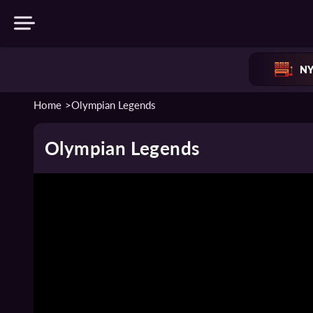
NY
Home
Olympian Legends
Olympian Legends