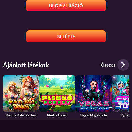
REGISZTRÁCIÓ
BELÉPÉS
Ajánlott Játékok
Összes
Beach Baby Riches
Plinko Forest
Vegas Nightcode
Cyber 