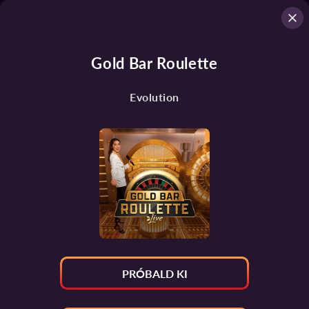
Gold Bar Roulette
Evolution
PRÓBALD KI