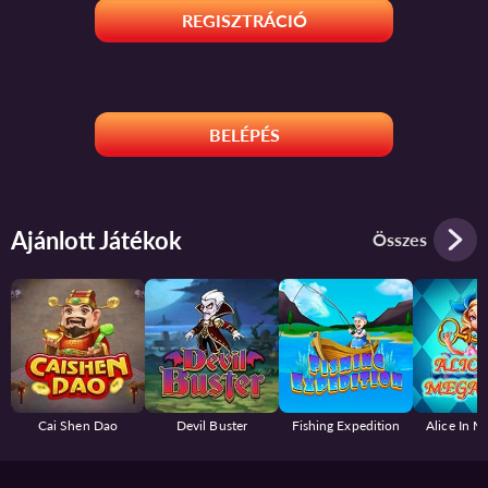
REGISZTRÁCIÓ
BELÉPÉS
Ajánlott Játékok
Összes
Cai Shen Dao
Devil Buster
Fishing Expedition
Alice In 