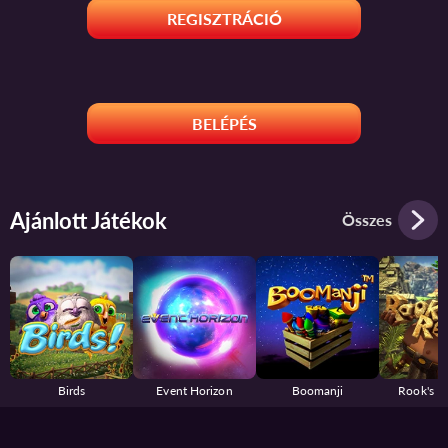
REGISZTRÁCIÓ
BELÉPÉS
Ajánlott Játékok
Összes
Birds
Event Horizon
Boomanji
Rook's R