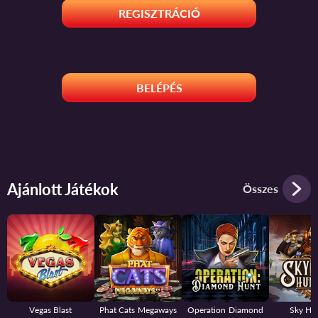
REGISZTRÁCIÓ
BELÉPÉS
Ajánlott Játékok
Összes
Vegas Blast
Phat Cats Megaways
Operation Diamond
Sky Hu