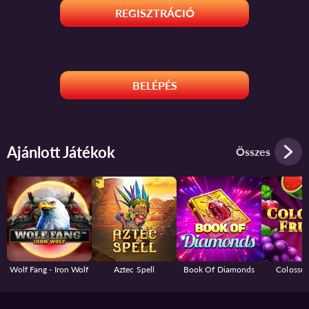
REGISZTRÁCIÓ
BELÉPÉS
Ajánlott Játékok
Összes
Wolf Fang - Iron Wolf
Aztec Spell
Book Of Diamonds
Colossus