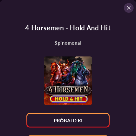
4 Horsemen - Hold And Hit
Spinomenal
PRÓBALD KI